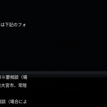
くは下記のフォ
市※要相談（場
陸大宮市、常陸
相談（場合によ