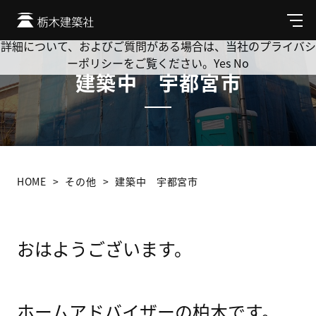
Cookie を使用して、お客様の活動を追跡してもよろしいです
か? 当社ではお客様のプライバシーを極めて重視しています。
メ
ニ
詳細について、およびご質問がある場合は、当社のプライバシ
ュ
ーポリシーをご覧ください。
Yes
No
ー
建築中 宇都宮市
HOME
その他
建築中 宇都宮市
おはようございます。
ホームアドバイザーの柏木です。