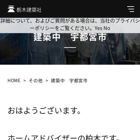
Cookie を使用して、お客様の活動を追跡してもよろしいです
か? 当社ではお客様のプライバシーを極めて重視しています。
メ
ニ
詳細について、およびご質問がある場合は、当社のプライバシ
ュ
ーポリシーをご覧ください。
Yes
No
ー
建築中 宇都宮市
HOME
その他
建築中 宇都宮市
おはようございます。
ホームアドバイザーの柏木です。