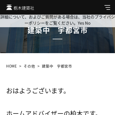
Cookie を使用して、お客様の活動を追跡してもよろしいです
か? 当社ではお客様のプライバシーを極めて重視しています。
メ
ニ
詳細について、およびご質問がある場合は、当社のプライバシ
ュ
ーポリシーをご覧ください。
Yes
No
ー
建築中 宇都宮市
HOME
その他
建築中 宇都宮市
おはようございます。
ホームアドバイザーの柏木です。