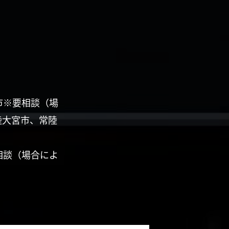
市※要相談（場
陸大宮市、常陸
相談（場合によ