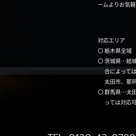
ームよりお気軽
対応エリア
〇 栃木県全域
〇 茨城県…結
合によって
太田市、那
〇 群馬県…太
っては対応