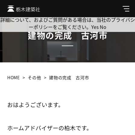
Cookie を使用して、お客様の活動を追跡してもよろしいです
か? 当社ではお客様のプライバシーを極めて重視しています。
メ
ニ
詳細について、およびご質問がある場合は、当社のプライバシ
ュ
ーポリシーをご覧ください。
Yes
No
ー
建物の完成 古河市
HOME
その他
建物の完成 古河市
おはようございます。
ホームアドバイザーの柏木です。