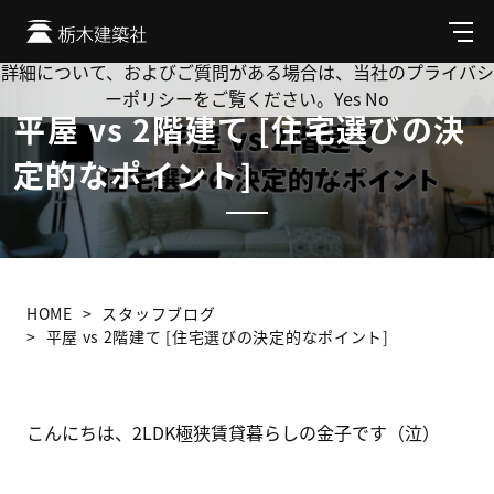
Cookie を使用して、お客様の活動を追跡してもよろしいです
か? 当社ではお客様のプライバシーを極めて重視しています。
メ
ニ
詳細について、およびご質問がある場合は、当社のプライバシ
ュ
ーポリシーをご覧ください。
Yes
No
ー
平屋 vs 2階建て [住宅選びの決
定的なポイント]
HOME
スタッフブログ
平屋 vs 2階建て [住宅選びの決定的なポイント]
こんにちは、2LDK極狭賃貸暮らしの金子です（泣）
