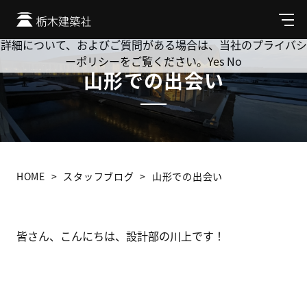
Cookie を使用して、お客様の活動を追跡してもよろしいです
か? 当社ではお客様のプライバシーを極めて重視しています。
メ
ニ
詳細について、およびご質問がある場合は、当社のプライバシ
ュ
ーポリシーをご覧ください。
Yes
No
ー
山形での出会い
HOME
スタッフブログ
山形での出会い
皆さん、こんにちは、設計部の川上です！