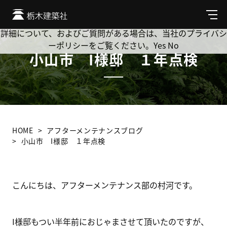
Cookie を使用して、お客様の活動を追跡してもよろしいです
か? 当社ではお客様のプライバシーを極めて重視しています。
メ
ニ
詳細について、およびご質問がある場合は、当社のプライバシ
ュ
ーポリシーをご覧ください。
Yes
No
ー
小山市 I様邸 １年点検
HOME
アフターメンテナンスブログ
小山市 I様邸 １年点検
こんにちは、アフターメンテナンス部の村河です。
I様邸もつい半年前におじゃまさせて頂いたのですが、