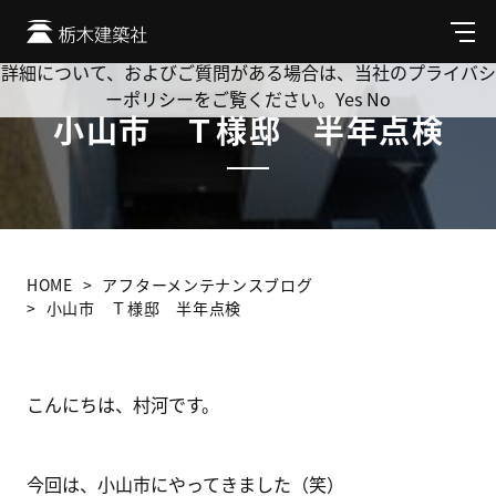
Cookie を使用して、お客様の活動を追跡してもよろしいです
か? 当社ではお客様のプライバシーを極めて重視しています。
メ
ニ
詳細について、およびご質問がある場合は、当社のプライバシ
ュ
ーポリシーをご覧ください。
Yes
No
ー
小山市 Ｔ様邸 半年点検
HOME
アフターメンテナンスブログ
小山市 Ｔ様邸 半年点検
こんにちは、村河です。
今回は、小山市にやってきました（笑）