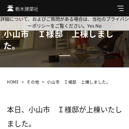
Cookie を使用して、お客様の活動を追跡してもよろしいです
か? 当社ではお客様のプライバシーを極めて重視しています。
メ
ニ
詳細について、およびご質問がある場合は、当社のプライバシ
ュ
ーポリシーをご覧ください。
Yes
No
ー
小山市 Ｉ様邸 上棟しまし
た。
HOME
その他
小山市 Ｉ様邸 上棟しました。
本日、小山市 Ｉ様邸が上棟いたし
ました。