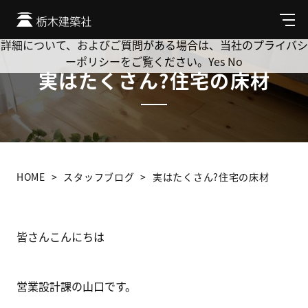
Cookie を使用して、お客様の活動を追跡してもよろしいです
か? 当社ではお客様のプライバシーを極めて重視しています。
メ
ニ
詳細について、およびご質問がある場合は、当社のプライバシ
ュ
ーポリシーをご覧ください。
Yes
No
ー
実はたくさん?住宅の床材
HOME
スタッフブログ
実はたくさん?住宅の床材
皆さんこんにちは
営業設計課の山口です。