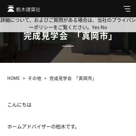
Cookie を使用して、お客様の活動を追跡してもよろしいです
か? 当社ではお客様のプライバシーを極めて重視しています。
メ
ニ
詳細について、およびご質問がある場合は、当社のプライバシ
ュ
ーポリシーをご覧ください。
Yes
No
ー
完成見学会 ｢真岡市｣
HOME
その他
完成見学会 ｢真岡市｣
こんにちは
ホームアドバイザーの柏木です。