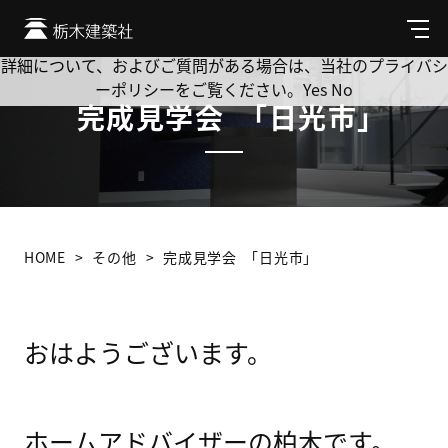
Cookie を使用して、お客様の活動を追跡してもよろしいです
か? 当社ではお客様のプライバシーを極めて重視しています。
メ
ニ
詳細について、およびご質問がある場合は、当社のプライバシ
ュ
ーポリシーをご覧ください。
Yes
No
ー
完成見学会 ｢日光市｣
HOME
その他
完成見学会 ｢日光市｣
おはようございます。
ホームアドバイザーの柏木です。