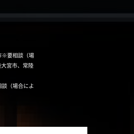
市※要相談（場
陸大宮市、常陸
相談（場合によ