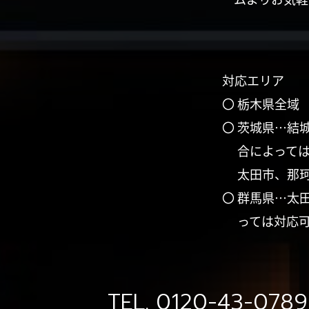
対応エリア
〇 栃木県全域
〇 茨城県…結
合によって
太田市、那
〇 群馬県…太
っては対応
TEL.
0120-43-0789