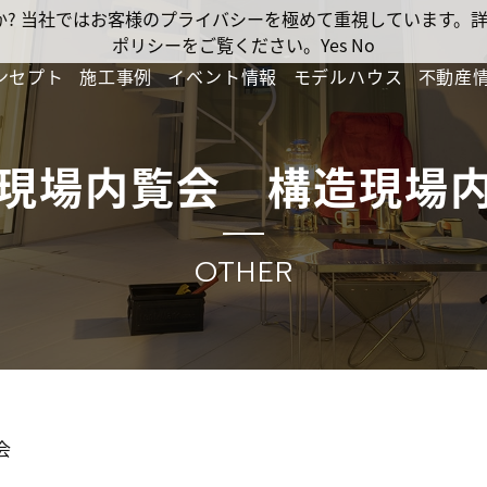
ですか? 当社ではお客様のプライバシーを極めて重視しています
ポリシーをご覧ください。
Yes
No
ンセプト
施工事例
イベント情報
モデルハウス
不動産
現場内覧会 構造現場
OTHER
会