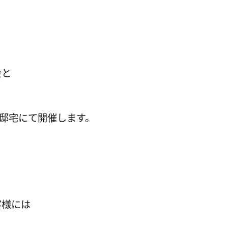
会と
う邸宅にて開催します。
客様には