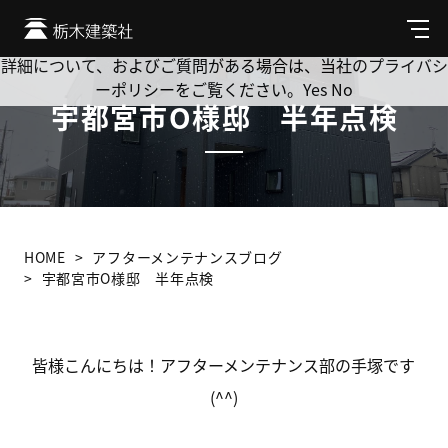
Cookie を使用して、お客様の活動を追跡してもよろしいです
か? 当社ではお客様のプライバシーを極めて重視しています。
メ
ニ
詳細について、およびご質問がある場合は、当社のプライバシ
ュ
ーポリシーをご覧ください。
Yes
No
ー
宇都宮市O様邸 半年点検
HOME
アフターメンテナンスブログ
宇都宮市O様邸 半年点検
皆様こんにちは！アフターメンテナンス部の手塚です
(^^)