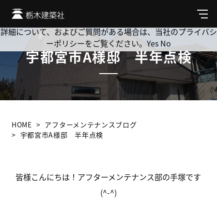
Cookie を使用して、お客様の活動を追跡してもよろしいです
か? 当社ではお客様のプライバシーを極めて重視しています。
メ
ニ
詳細について、およびご質問がある場合は、当社のプライバシ
ュ
ーポリシーをご覧ください。
Yes
No
ー
宇都宮市A様邸 半年点検
HOME
アフターメンテナンスブログ
宇都宮市A様邸 半年点検
皆様こんにちは！アフターメンテナンス部の手塚です
(^-^)