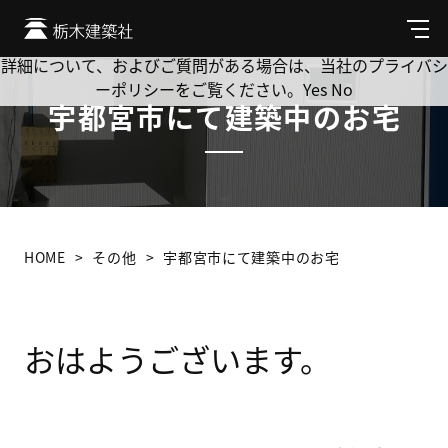
Cookie を使用して、お客様の活動を追跡してもよろしいです
か? 当社ではお客様のプライバシーを極めて重視しています。
メ
ニ
詳細について、およびご質問がある場合は、当社のプライバシ
ュ
ーポリシーをご覧ください。
Yes
No
ー
宇都宮市にて建築中のお宅
HOME
その他
宇都宮市にて建築中のお宅
おはようございます。