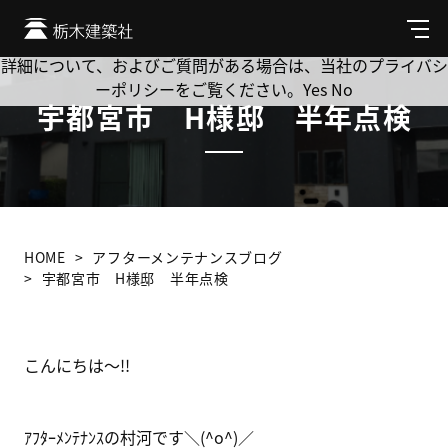
Cookie を使用して、お客様の活動を追跡してもよろしいです
か? 当社ではお客様のプライバシーを極めて重視しています。
メ
ニ
詳細について、およびご質問がある場合は、当社のプライバシ
ュ
ーポリシーをご覧ください。
Yes
No
ー
宇都宮市 H様邸 半年点検
HOME
アフターメンテナンスブログ
宇都宮市 H様邸 半年点検
こんにちは～!!
ｱﾌﾀｰﾒﾝﾃﾅﾝｽの村河です＼(^o^)／