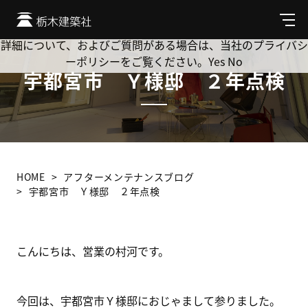
Cookie を使用して、お客様の活動を追跡してもよろしいです
か? 当社ではお客様のプライバシーを極めて重視しています。
メ
ニ
詳細について、およびご質問がある場合は、当社のプライバシ
ュ
ーポリシーをご覧ください。
Yes
No
ー
宇都宮市 Ｙ様邸 ２年点検
HOME
アフターメンテナンスブログ
宇都宮市 Ｙ様邸 ２年点検
こんにちは、営業の村河です。
今回は、宇都宮市Ｙ様邸におじゃまして参りました。