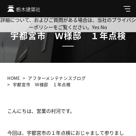
Cookie を使用して、お客様の活動を追跡してもよろしいです
か? 当社ではお客様のプライバシーを極めて重視しています。
メ
ニ
詳細について、およびご質問がある場合は、当社のプライバシ
ュ
ーポリシーをご覧ください。
Yes
No
ー
宇都宮市 Ｗ様邸 １年点検
HOME
アフターメンテナンスブログ
宇都宮市 Ｗ様邸 １年点検
こんにちは、営業の村河です。
今回は、宇都宮市の１年点検におじゃまして参りまし