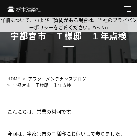
Cookie を使用して、お客様の活動を追跡してもよろしいです
か? 当社ではお客様のプライバシーを極めて重視しています。
メ
ニ
詳細について、およびご質問がある場合は、当社のプライバシ
ュ
ーポリシーをご覧ください。
Yes
No
ー
宇都宮市 Ｔ様邸 １年点検
HOME
アフターメンテナンスブログ
宇都宮市 Ｔ様邸 １年点検
こんにちは、営業の村河です。
今回は、宇都宮市のＴ様邸にお伺いして参りました。