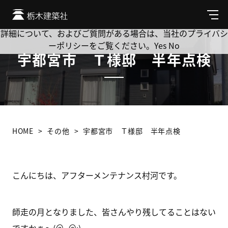
Cookie を使用して、お客様の活動を追跡してもよろしいです
か? 当社ではお客様のプライバシーを極めて重視しています。
メ
ニ
詳細について、およびご質問がある場合は、当社のプライバシ
ュ
ーポリシーをご覧ください。
Yes
No
ー
宇都宮市 Ｔ様邸 半年点検
HOME
その他
宇都宮市 Ｔ様邸 半年点検
こんにちは、アフターメンテナンス村河です。
師走の月となりました、皆さんやり残してることはない