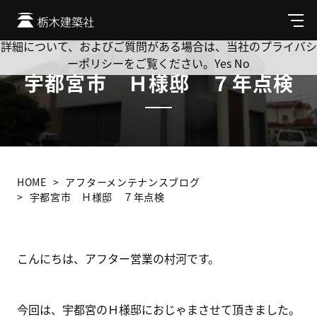
Cookie を使用して、お客様の活動を追跡してもよろしいです
か? 当社ではお客様のプライバシーを極めて重視しています。
メ
ニ
詳細について、およびご質問がある場合は、当社のプライバシ
ュ
ーポリシーをご覧ください。
Yes
No
ー
宇都宮市 Ｈ様邸 ７年点検
HOME
アフターメンテナンスブログ
宇都宮市 Ｈ様邸 ７年点検
こんにちは、アフター営業の村河です。
今回は、宇都宮のＨ様邸におじゃまさせて頂きました。