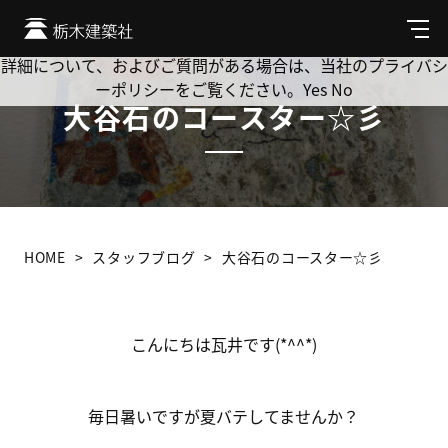
Cookie を使用して、お客様の活動を追跡してもよろしいです
か? 当社ではお客様のプライバシーを極めて重視しています。
メ
ニ
詳細について、およびご質問がある場合は、当社のプライバシ
ュ
ーポリシーをご覧ください。
Yes
No
ー
大谷石のコースター☆彡
HOME
スタッフブログ
大谷石のコースター☆彡
こんにちは瓦井です(*^^*)
毎日暑いですが夏バテしてませんか？