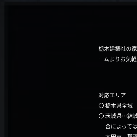
栃木建築社の家
ームよりお気軽
対応エリア
〇 栃木県全域
〇 茨城県…結
合によって
太田市、那