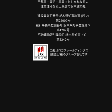
宇都宮・鹿沼・真岡でおしゃれな家の
注文住宅なら工務店の栃木建築社
建設業許可番号:栃木県知事許可 (般-2)
第22009号
設計事務所登録番号:栃木県知事登録 Bハ
第4202号
宅地建物取引業免許:栃木県知事（1）
第5242号
当社はロゴスホールディングス
(東証上場)のグループ会社です