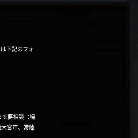
くは下記のフォ
市※要相談（場
陸大宮市、常陸