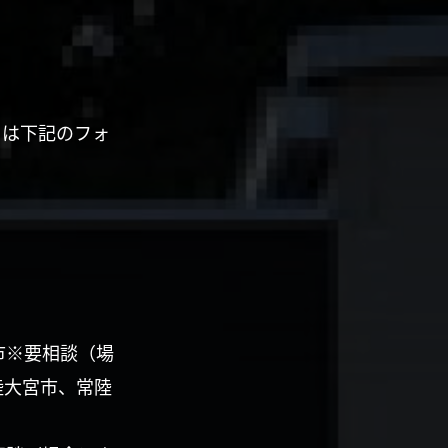
くは下記のフォ
市※要相談（場
陸大宮市、常陸