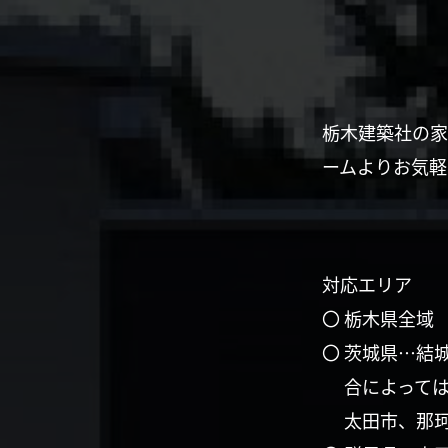
栃木建築社の家
ームよりお気軽
対応エリア
〇 栃木県全域
〇 茨城県…結
合によって
太田市、那