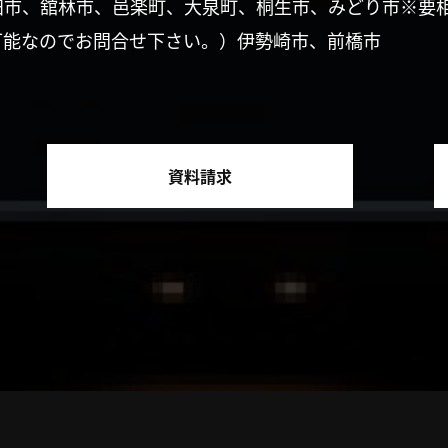
田市、舘林市、邑楽町、大泉町、桐生市、みどり市※要
可能なのでお問合せ下さい。）伊勢崎市、前橋市
資料請求