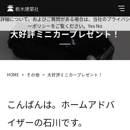
Cookie を使用して、お客様の活動を追跡してもよろしいです
か? 当社ではお客様のプライバシーを極めて重視しています。
メ
ニ
詳細について、およびご質問がある場合は、当社のプライバシ
ュ
ーポリシーをご覧ください。
Yes
No
ー
大好評ミニカープレゼント！
HOME
その他
大好評ミニカープレゼント！
こんばんは。ホームアドバ
イザーの石川です。