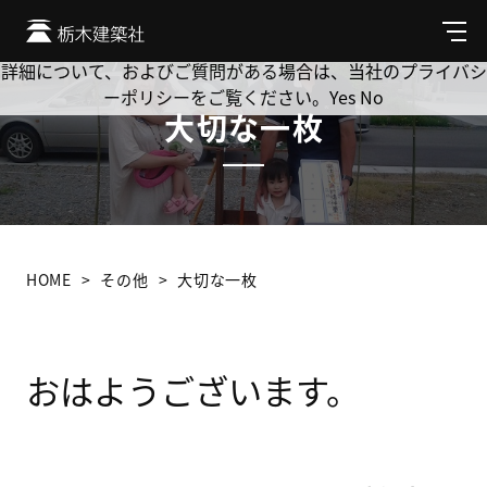
Cookie を使用して、お客様の活動を追跡してもよろしいです
か? 当社ではお客様のプライバシーを極めて重視しています。
メ
ニ
詳細について、およびご質問がある場合は、当社のプライバシ
ュ
ーポリシーをご覧ください。
Yes
No
ー
大切な一枚
HOME
その他
大切な一枚
おはようございます。