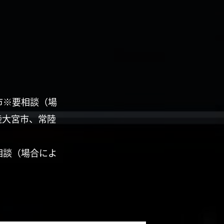
市※要相談（場
陸大宮市、常陸
相談（場合によ