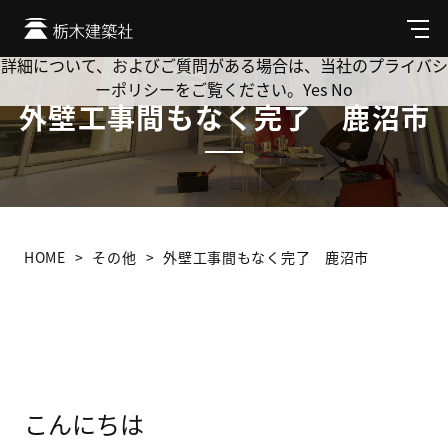
Cookie を使用して、お客様の活動を追跡してもよろしいです
か? 当社ではお客様のプライバシーを極めて重視しています。
メ
ニ
詳細について、およびご質問がある場合は、当社のプライバシ
ュ
ーポリシーをご覧ください。
Yes
No
ー
外壁工事間もなく完了 鹿沼市
HOME
その他
外壁工事間もなく完了 鹿沼市
こんにちは