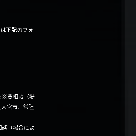
くは下記のフォ
市※要相談（場
陸大宮市、常陸
相談（場合によ