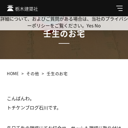
Cookie を使用して、お客様の活動を追跡してもよろしいです
か? 当社ではお客様のプライバシーを極めて重視しています。
メ
ニ
詳細について、およびご質問がある場合は、当社のプライバシ
ュ
ーポリシーをご覧ください。
Yes
No
ー
壬生のお宅
HOME
その他
壬生のお宅
こんばんわ。
トチケンブログ石川です。