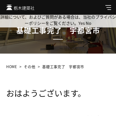
Cookie を使用して、お客様の活動を追跡してもよろしいです
か? 当社ではお客様のプライバシーを極めて重視しています。
メ
ニ
詳細について、およびご質問がある場合は、当社のプライバシ
ュ
ーポリシーをご覧ください。
Yes
No
ー
基礎工事完了 宇都宮市
HOME
その他
基礎工事完了 宇都宮市
おはようございます。