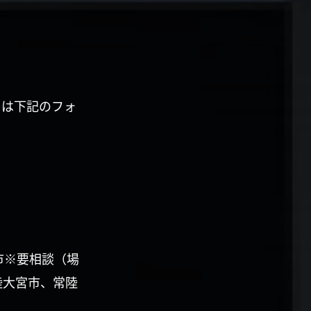
くは下記のフォ
市※要相談（場
陸大宮市、常陸