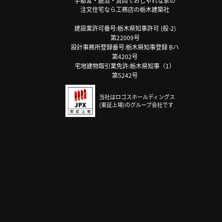
宇都宮・鹿沼・真岡でおしゃれな家の
注文住宅なら工務店の栃木建築社
建設業許可番号:栃木県知事許可 (般-2)
第22009号
設計事務所登録番号:栃木県知事登録 Bハ
第4202号
宅地建物取引業免許:栃木県知事（1）
第5242号
当社はロゴスホールディングス
(東証上場)のグループ会社です