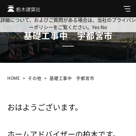
Cookie を使用して、お客様の活動を追跡してもよろしいです
か? 当社ではお客様のプライバシーを極めて重視しています。
メ
ニ
詳細について、およびご質問がある場合は、当社のプライバシ
ュ
ーポリシーをご覧ください。
Yes
No
ー
基礎工事中 宇都宮市
HOME
その他
基礎工事中 宇都宮市
おはようございます。
ホームアドバイザーの柏木です。