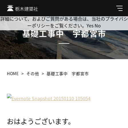
Cookie を使用して、お客様の活動を追跡してもよろしいです
か? 当社ではお客様のプライバシーを極めて重視しています。
メ
ニ
詳細について、およびご質問がある場合は、当社のプライバシ
ュ
ーポリシーをご覧ください。
Yes
No
ー
基礎工事中 宇都宮市
HOME
その他
基礎工事中 宇都宮市
おはようございます。