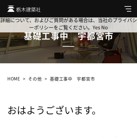
Cookie を使用して、お客様の活動を追跡してもよろしいです
か? 当社ではお客様のプライバシーを極めて重視しています。
メ
ニ
詳細について、およびご質問がある場合は、当社のプライバシ
ュ
ーポリシーをご覧ください。
Yes
No
ー
基礎工事中 宇都宮市
HOME
その他
基礎工事中 宇都宮市
おはようございます。