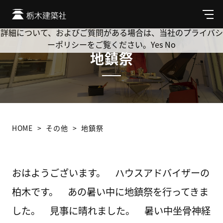
Cookie を使用して、お客様の活動を追跡してもよろしいです
か? 当社ではお客様のプライバシーを極めて重視しています。
メ
ニ
詳細について、およびご質問がある場合は、当社のプライバシ
ュ
ーポリシーをご覧ください。
Yes
No
ー
地鎮祭
HOME
その他
地鎮祭
おはようございます。 ハウスアドバイザーの
柏木です。 あの暑い中に地鎮祭を行ってきま
した。 見事に晴れました。 暑い中坐骨神経