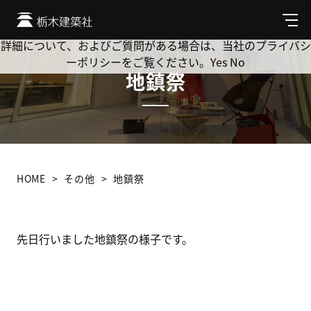
Cookie を使用して、お客様の活動を追跡してもよろしいです
か? 当社ではお客様のプライバシーを極めて重視しています。
メ
ニ
詳細について、およびご質問がある場合は、当社のプライバシ
ュ
ーポリシーをご覧ください。
Yes
No
ー
地鎮祭
HOME
その他
地鎮祭
先日行いました地鎮祭の様子です。