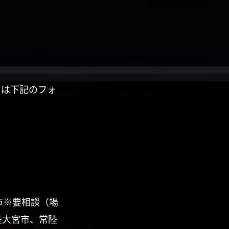
くは下記のフォ
市※要相談（場
陸大宮市、常陸