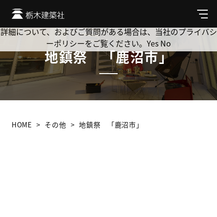
Cookie を使用して、お客様の活動を追跡してもよろしいです
か? 当社ではお客様のプライバシーを極めて重視しています。
メ
ニ
詳細について、およびご質問がある場合は、当社のプライバシ
ュ
ーポリシーをご覧ください。
Yes
No
ー
地鎮祭 「鹿沼市」
HOME
その他
地鎮祭 「鹿沼市」