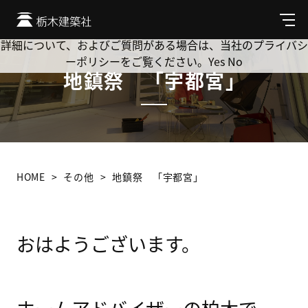
Cookie を使用して、お客様の活動を追跡してもよろしいです
か? 当社ではお客様のプライバシーを極めて重視しています。
メ
ニ
詳細について、およびご質問がある場合は、当社のプライバシ
ュ
ーポリシーをご覧ください。
Yes
No
ー
地鎮祭 「宇都宮」
HOME
その他
地鎮祭 「宇都宮」
おはようございます。