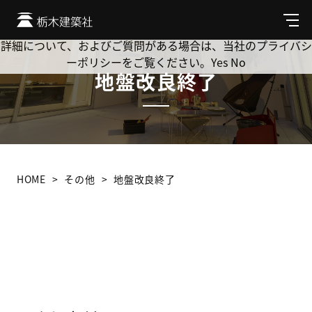
Cookie を使用して、お客様の活動を追跡してもよろしいです
か? 当社ではお客様のプライバシーを極めて重視しています。
メ
ニ
詳細について、およびご質問がある場合は、当社のプライバシ
ュ
ーポリシーをご覧ください。
Yes
No
ー
地盤改良終了
HOME
その他
地盤改良終了