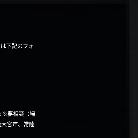
くは下記のフォ
市※要相談（場
陸大宮市、常陸