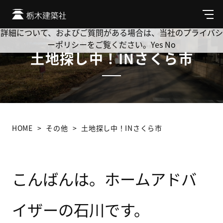
Cookie を使用して、お客様の活動を追跡してもよろしいです
か? 当社ではお客様のプライバシーを極めて重視しています。
メ
ニ
詳細について、およびご質問がある場合は、当社のプライバシ
ュ
ーポリシーをご覧ください。
Yes
No
ー
土地探し中！INさくら市
HOME
その他
土地探し中！INさくら市
こんばんは。ホームアドバ
イザーの石川です。