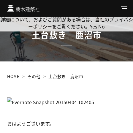
Cookie を使用して、お客様の活動を追跡してもよろしいです
か? 当社ではお客様のプライバシーを極めて重視しています。
メ
ニ
詳細について、およびご質問がある場合は、当社のプライバシ
ュ
ーポリシーをご覧ください。
Yes
No
ー
土台敷き 鹿沼市
HOME
その他
土台敷き 鹿沼市
おはようございます。