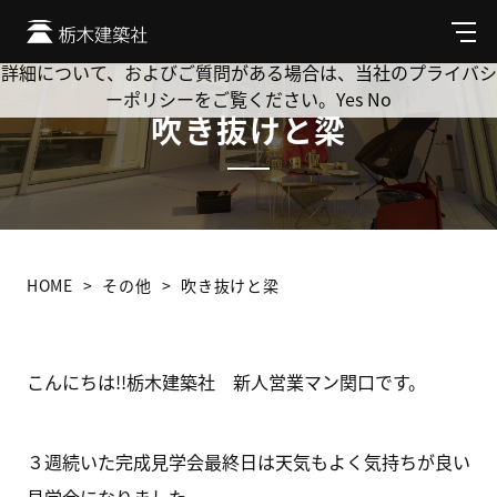
Cookie を使用して、お客様の活動を追跡してもよろしいです
か? 当社ではお客様のプライバシーを極めて重視しています。
メ
ニ
詳細について、およびご質問がある場合は、当社のプライバシ
ュ
ーポリシーをご覧ください。
Yes
No
ー
吹き抜けと梁
HOME
その他
吹き抜けと梁
こんにちは!!栃木建築社 新人営業マン関口です。
３週続いた完成見学会最終日は天気もよく気持ちが良い