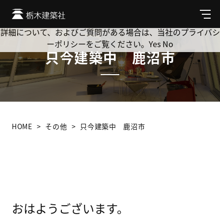
Cookie を使用して、お客様の活動を追跡してもよろしいです
か? 当社ではお客様のプライバシーを極めて重視しています。
メ
ニ
詳細について、およびご質問がある場合は、当社のプライバシ
ュ
ーポリシーをご覧ください。
Yes
No
ー
只今建築中 鹿沼市
HOME
その他
只今建築中 鹿沼市
おはようございます。